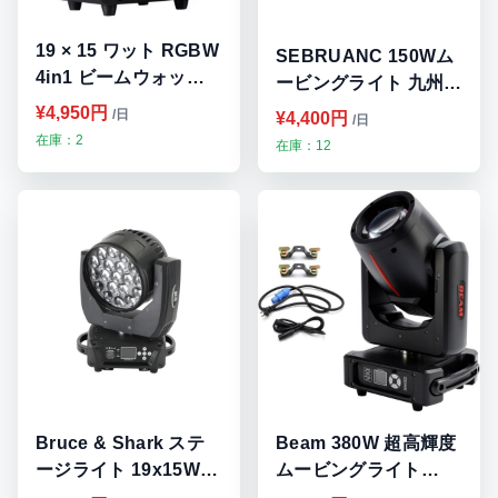
19 × 15 ワット RGBW
SEBRUANC 150Wム
4in1 ビームウォッシ
ービングライト 九州・
ュズームサークルコン
福岡レンタル
¥4,950円
/日
¥4,400円
/日
トロール LED ムービ
在庫：2
在庫：12
ングヘッドライト 九
州・福岡レンタル
Bruce & Shark ステ
Beam 380W 超高輝度
ージライト 19x15W
ムービングライト
RGBW 4in1 Led 九
DMX/RDM対応 20チャ