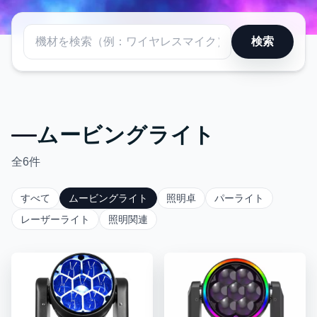
イベントを彩るプロフェッショ
検索
ナル照明
ステージ照明・イベント照明・LEDライト・ムービングライト対応。プ
ロが設営サポート。
ムービングライト
詳しく見る
全
6
件
すべて
ムービングライト
照明卓
パーライト
レーザーライト
照明関連