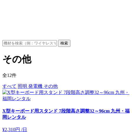
検索
その他
全
12
件
すべて
照明
発電機
その他
X型キーボード用スタンド 7段階高さ調整32～96cm 九州・福
岡レンタル
¥2,310円
/日