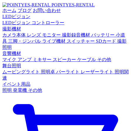
POINTYES-RENTAL
ホーム
ブログ
お問い合わせ
LEDビジョン
LEDビジョン
コントローラー
撮影機材
カメラ本体
レンズ
モニター
撮影録音機材
バッテリー
小道
具
三脚・ジンバル
ライブ機材
スイッチャー
SDカード
撮影
照明
音響機材
マイク
アンプ
ミキサー
スピーカー
ケーブル
その他
舞台照明
ムービングライト
照明卓
パーライト
レーザーライト
照明関
連
イベント用品
照明
発電機
その他