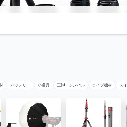
材
バッテリー
小道具
三脚・ジンバル
ライブ機材
ス