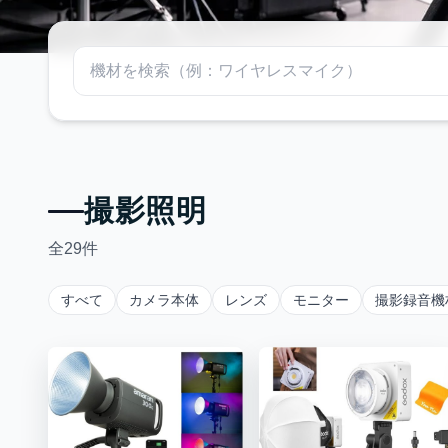
撮影照明
全
29
件
すべて
カメラ本体
レンズ
モニター
撮影録音機