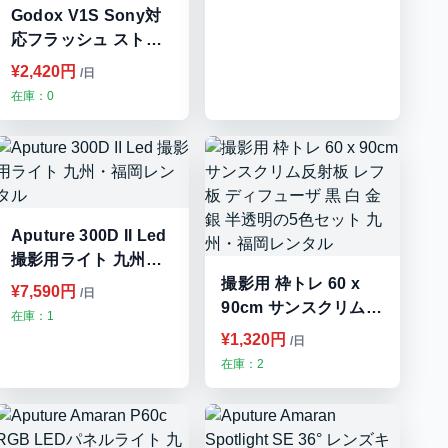
Godox V1S Sony対
応フラッシュ ストロ
ボ 九州・福岡レンタ
¥2,420円
/日
ル
在庫：0
Aputure 300D II Led
撮影用ライト 九州・
福岡レンタル
撮影用 枠トレ 60 x
¥7,590円
/日
90cm サンスクリム反
在庫：1
射板 レフ板 ディフュ
¥1,320円
/日
ーザ 黒 白 金 銀 半透
在庫：2
明の5色セット 九州・
福岡レンタル