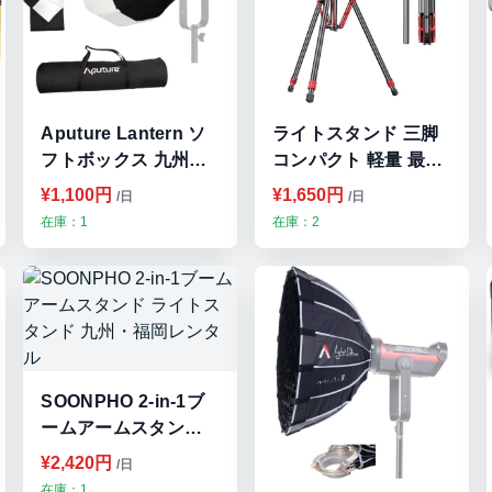
Aputure Lantern ソ
ライトスタンド 三脚
フトボックス 九州・
コンパクト 軽量 最大
福岡レンタル
260cm 高さ調節可能
¥1,100円
¥1,650円
/日
/日
九州・福岡レンタル
在庫：1
在庫：2
SOONPHO 2-in-1ブ
ームアームスタンド
ライトスタンド 九
¥2,420円
/日
州・福岡レンタル
在庫：1