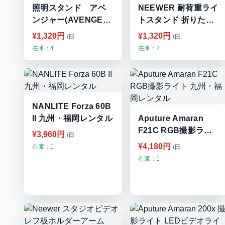
照明スタンド アベ
NEEWER 耐荷重ライ
ンジャー(AVENGER)
トスタンド 折りたた
センチュリースタン
み式三脚スタンド
¥1,320円
¥1,320円
/日
/日
ドキット
（最大高さ2.4ft） 九
在庫：4
在庫：2
A2033L+D200+D520
州・福岡レンタル
スライディングレッ
グ 328㎝ スティール
シルバー A2033LKIT
九州・福岡レンタル
NANLITE Forza 60B
II 九州・福岡レンタル
Aputure Amaran
F21C RGB撮影ライ
¥3,960円
/日
ト 九州・福岡レンタ
¥4,180円
在庫：1
/日
ル
在庫：1