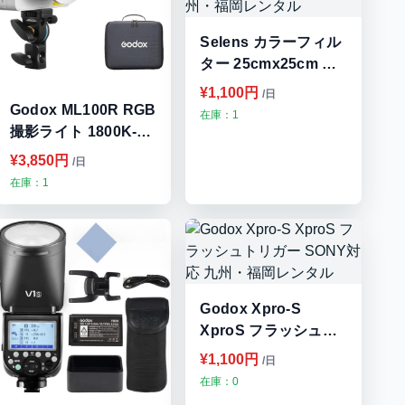
Selens カラーフィル
ター 25cmx25cm 照
明用 ジェルカラーフ
¥1,100円
/日
ィルター 半透明 色補
Godox ML100R RGB
在庫：1
正 20色セット 九州・
撮影ライト 1800K-
福岡レンタル
10000Kアプリコント
¥3,850円
/日
ロール対応 九州・福
在庫：1
岡レンタル
Godox Xpro-S
XproS フラッシュト
リガー SONY対応 九
¥1,100円
/日
州・福岡レンタル
在庫：0