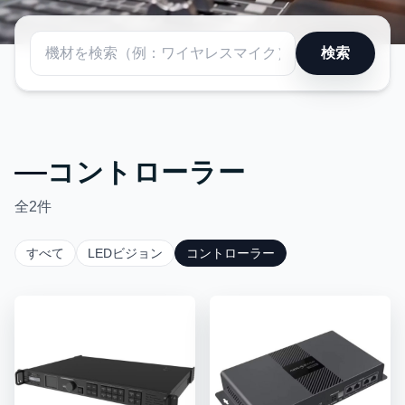
LEDビジョンレンタル
検索
高精細LEDディスプレイ・大型ビジョン対応。イベント・展示会・ライ
ブまで設営サポート。
詳しく見る
コントローラー
全
2
件
すべて
LEDビジョン
コントローラー