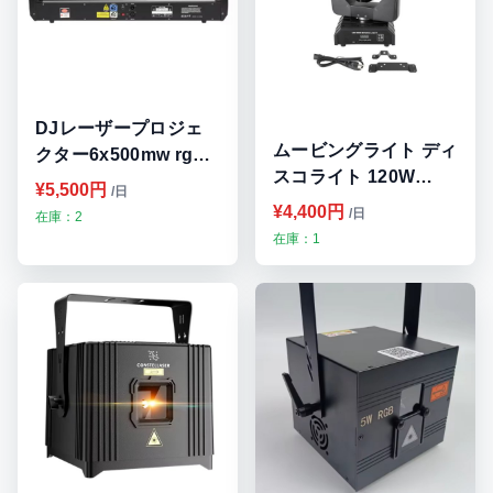
DJレーザープロジェ
ムービングライト ディ
クター6x500mw rgb,6
スコライト 120W
アイビーム 九州・福岡
¥5,500円
/日
16LED 3in1 RGB 九
レンタル
¥4,400円
/日
在庫：2
州・福岡レンタル
在庫：1