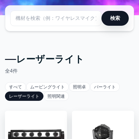
イベントを彩るプロフェッショ
検索
ナル照明
ステージ照明・イベント照明・LEDライト・ムービングライト対応。プ
ロが設営サポート。
レーザーライト
詳しく見る
全
4
件
すべて
ムービングライト
照明卓
パーライト
レーザーライト
照明関連