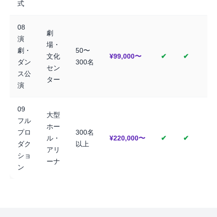
式
08
劇
演
場・
劇・
50〜
文化
¥99,000〜
✔
✔
ダン
300名
セン
ス公
ター
演
09
大型
フル
ホー
プロ
300名
ル・
¥220,000〜
✔
✔
ダク
以上
アリ
ショ
ーナ
ン