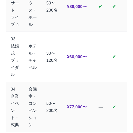
サー
ウ
50〜
¥88,000〜
✔
✔
ト・
ス・
200名
ライ
ホー
ブ ⭐
ル
03
結婚
ホテ
式・
ル・
30〜
¥66,000〜
—
✔
ブラ
チャ
120名
イダ
ペル
ル
04
会議
企業
室・
イベ
コン
50〜
¥77,000〜
—
✔
ン
ベン
200名
ト・
ショ
式典
ン