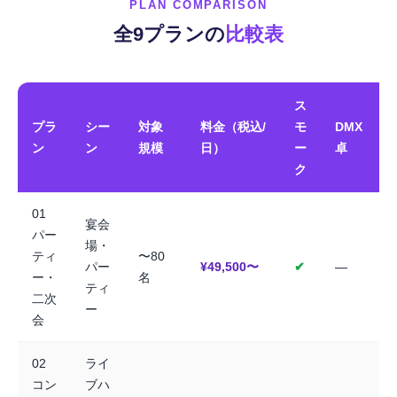
PLAN COMPARISON
全9プランの
比較表
ス
プラ
シー
対象
料金（税込/
モ
DMX
ン
ン
規模
日）
ー
卓
ク
01
宴会
パー
場・
ティ
〜80
パー
¥49,500〜
✔
—
ー・
名
ティ
二次
ー
会
02
ライ
コン
ブハ