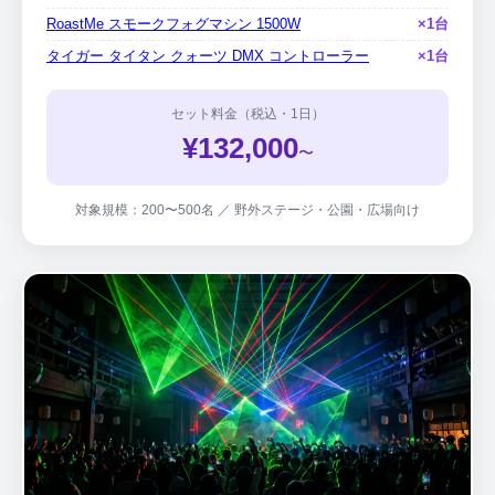
RoastMe スモークフォグマシン 1500W
×1台
タイガー タイタン クォーツ DMX コントローラー
×1台
セット料金（税込・1日）
¥132,000
〜
対象規模：200〜500名 ／ 野外ステージ・公園・広場向け