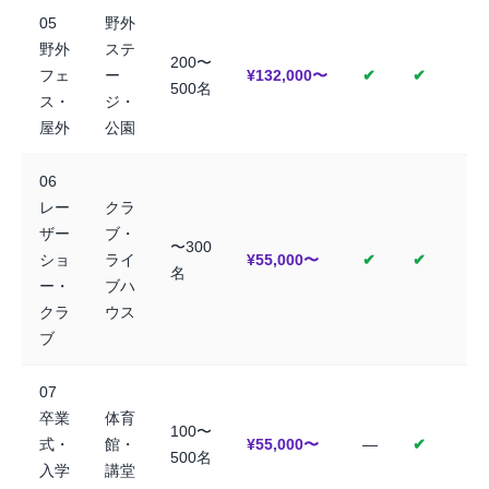
05
野外
野外
ステ
200〜
フェ
ー
¥132,000〜
✔
✔
500名
ス・
ジ・
屋外
公園
06
レー
クラ
ザー
ブ・
〜300
ショ
ライ
¥55,000〜
✔
✔
名
ー・
ブハ
クラ
ウス
ブ
07
卒業
体育
100〜
式・
館・
¥55,000〜
—
✔
500名
入学
講堂