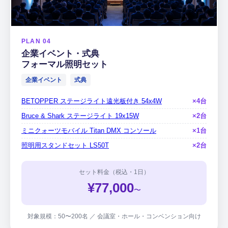
PLAN 04
企業イベント・式典
フォーマル照明セット
企業イベント
式典
BETOPPER ステージライト遠光板付き 54x4W
×4台
Bruce & Shark ステージライト 19x15W
×2台
ミニクォーツモバイル Titan DMX コンソール
×1台
照明用スタンドセット LS50T
×2台
セット料金（税込・1日）
¥77,000
〜
対象規模：50〜200名 ／ 会議室・ホール・コンベンション向け