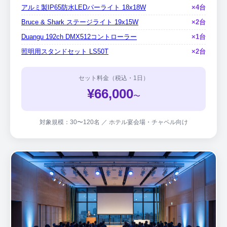
アルミ製IP65防水LEDパーライト 18x18W
×4台
Bruce & Shark ステージライト 19x15W
×2台
Duangu 192ch DMX512コントローラー
×1台
照明用スタンドセット LS50T
×2台
セット料金（税込・1日）
¥66,000
〜
対象規模：30〜120名 ／ ホテル宴会場・チャペル向け