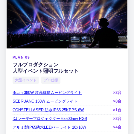
PLAN 09
フルプロダクション
大型イベント照明フルセット
大型イベント
プロ仕様
Beam 380W 超高輝度ムービングライト
×2台
SEBRUANC 150W ムービングライト
×8台
CONSTELLASER 防水IP65 25KPPS 6W
×1台
DJレーザープロジェクター 6x500mw RGB
×2台
アルミ製IP65防水LEDパーライト 18x18W
×4台