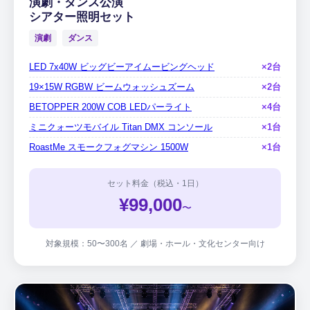
演劇・ダンス公演
シアター照明セット
演劇
ダンス
LED 7x40W ビッグビーアイムービングヘッド
×2台
19×15W RGBW ビームウォッシュズーム
×2台
BETOPPER 200W COB LEDパーライト
×4台
ミニクォーツモバイル Titan DMX コンソール
×1台
RoastMe スモークフォグマシン 1500W
×1台
セット料金（税込・1日）
¥99,000
〜
対象規模：50〜300名 ／ 劇場・ホール・文化センター向け