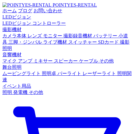
POINTYES-RENTAL
ホーム
ブログ
お問い合わせ
LEDビジョン
LEDビジョン
コントローラー
撮影機材
カメラ本体
レンズ
モニター
撮影録音機材
バッテリー
小道
具
三脚・ジンバル
ライブ機材
スイッチャー
SDカード
撮影
照明
音響機材
マイク
アンプ
ミキサー
スピーカー
ケーブル
その他
舞台照明
ムービングライト
照明卓
パーライト
レーザーライト
照明関
連
イベント用品
照明
発電機
その他