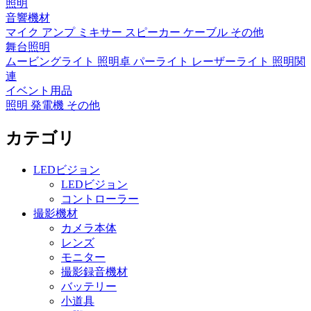
照明
音響機材
マイク
アンプ
ミキサー
スピーカー
ケーブル
その他
舞台照明
ムービングライト
照明卓
パーライト
レーザーライト
照明関
連
イベント用品
照明
発電機
その他
カテゴリ
LEDビジョン
LEDビジョン
コントローラー
撮影機材
カメラ本体
レンズ
モニター
撮影録音機材
バッテリー
小道具