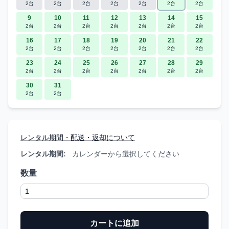
2台
2台
2台
2台
2台
2台
2台
9
10
11
12
13
14
15
2台
2台
2台
2台
2台
2台
2台
16
17
18
19
20
21
22
2台
2台
2台
2台
2台
2台
2台
23
24
25
26
27
28
29
2台
2台
2台
2台
2台
2台
2台
30
31
2台
2台
レンタル期間・配送・返却について
レンタル期間:
カレンダーから選択してください
数量
カートに追加