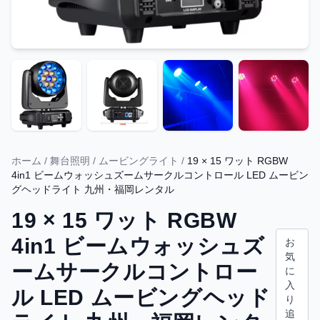
ホーム
/
舞台照明
/
ムービングライト
/
19 × 15 ワット RGBW
4in1 ビームウォッシュズームサークルコントロール LED ムービン
グヘッドライト 九州・福岡レンタル
19 × 15 ワット RGBW
4in1 ビームウォッシュズ
お
気
ームサークルコントロー
に
入
ル LED ムービングヘッド
り
追