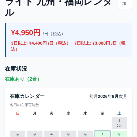
ライト 九州・福岡レンタ
加
ル
¥4,950円
/日（税込）
3日以上: ¥4,400円 /日（税込）
7日以上: ¥3,080円 /日（税
込）
在庫状況
在庫あり（2台）
在庫カレンダー
前月
2026年8月
次月
各日の在庫可能数
日
月
火
水
木
金
土
1
2台
2
3
4
5
6
7
8