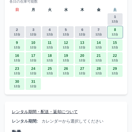
各日の在庫可能数
日
月
火
水
木
金
土
1
12台
2
3
4
5
6
7
8
12台
12台
12台
12台
12台
12台
12台
9
10
11
12
13
14
15
12台
12台
12台
12台
12台
12台
12台
16
17
18
19
20
21
22
12台
12台
12台
12台
12台
12台
12台
23
24
25
26
27
28
29
12台
12台
12台
12台
12台
12台
12台
30
31
12台
12台
レンタル期間・配送・返却について
レンタル期間:
カレンダーから選択してください