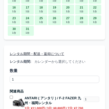
1台
1台
1台
1台
1台
1台
1台
16
17
18
19
20
21
22
1台
1台
1台
1台
1台
1台
1台
23
24
25
26
27
28
29
1台
1台
1台
1台
1台
1台
1台
30
31
1台
1台
レンタル期間・配送・返却について
レンタル期間:
カレンダーから選択してください
数量
関連商品
ANTARI ( アンタリ ) / F-2 FAZER 九
州・福岡レンタル
1日:
¥11,000円
/ 3日:
¥8,800円
/ 7日:
¥7,700