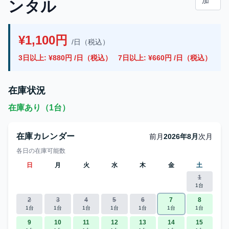
加
ンタル
¥1,100円
/日（税込）
3日以上: ¥880円 /日（税込）
7日以上: ¥660円 /日（税込）
在庫状況
在庫あり（1台）
在庫カレンダー
前月
2026年8月
次月
各日の在庫可能数
日
月
火
水
木
金
土
1
1台
2
3
4
5
6
7
8
1台
1台
1台
1台
1台
1台
1台
9
10
11
12
13
14
15