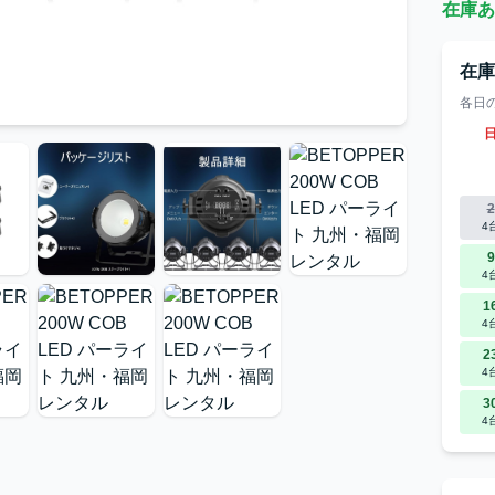
在庫あ
在
各日
2
4
9
4
1
4
2
4
3
4