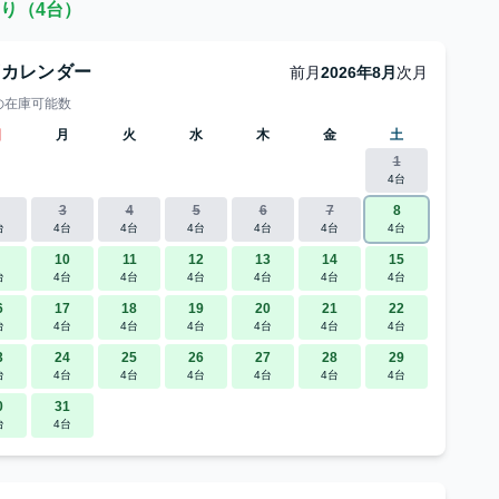
り（4台）
庫カレンダー
前月
2026年8月
次月
の在庫可能数
日
月
火
水
木
金
土
1
4台
3
4
5
6
7
8
台
4台
4台
4台
4台
4台
4台
10
11
12
13
14
15
台
4台
4台
4台
4台
4台
4台
6
17
18
19
20
21
22
台
4台
4台
4台
4台
4台
4台
3
24
25
26
27
28
29
台
4台
4台
4台
4台
4台
4台
0
31
台
4台