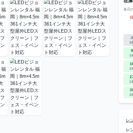
在
各日
2
1
9
1
1
1
2
1
3
1
レ
レ