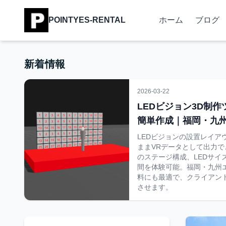
POINTYES-RENTAL
ホーム
ブログ
新着情報
2026-03-22
LEDビジョン3D制
簡単作成｜福岡・九
リューション
LEDビジョンの設置レイア
ままVRデータとして出力
のステージ構成、LEDサイ
間を体験可能。福岡・九州
料にも最適で、クライアン
させます。