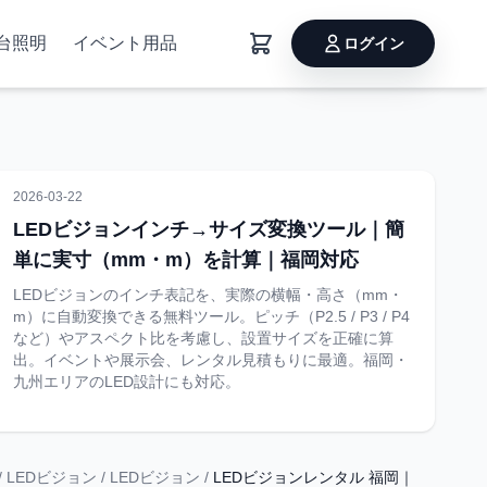
台照明
イベント用品
ログイン
2026-03-22
LEDビジョンインチ→サイズ変換ツール｜簡
単に実寸（mm・m）を計算｜福岡対応
LEDビジョンのインチ表記を、実際の横幅・高さ（mm・
m）に自動変換できる無料ツール。ピッチ（P2.5 / P3 / P4
など）やアスペクト比を考慮し、設置サイズを正確に算
出。イベントや展示会、レンタル見積もりに最適。福岡・
九州エリアのLED設計にも対応。
/
LEDビジョン
/
LEDビジョン
/
LEDビジョンレンタル 福岡｜