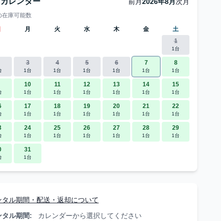
庫カレンダー
前月
2026年8月
次月
の在庫可能数
日
月
火
水
木
金
土
1
1台
3
4
5
6
7
8
台
1台
1台
1台
1台
1台
1台
10
11
12
13
14
15
台
1台
1台
1台
1台
1台
1台
6
17
18
19
20
21
22
台
1台
1台
1台
1台
1台
1台
3
24
25
26
27
28
29
台
1台
1台
1台
1台
1台
1台
0
31
台
1台
ンタル期間・配送・返却について
ンタル期間:
カレンダーから選択してください