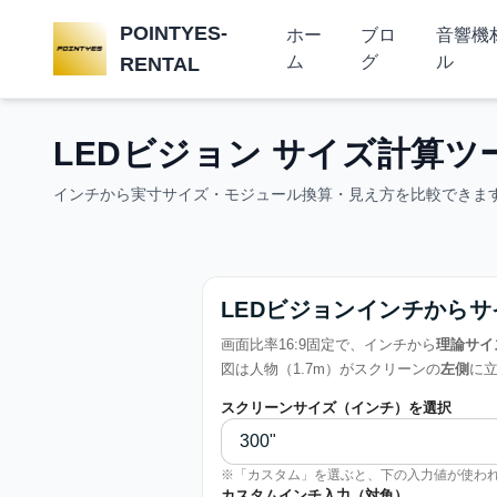
POINTYES-
ホー
ブロ
音響機
ム
グ
ル
RENTAL
LEDビジョン サイズ計算ツ
インチから実寸サイズ・モジュール換算・見え方を比較できま
LEDビジョンインチから
画面比率16:9固定で、インチから
理論サイ
図は人物（1.7m）がスクリーンの
左側
に
スクリーンサイズ（インチ）を選択
※「カスタム」を選ぶと、下の入力値が使わ
カスタムインチ入力（対角）