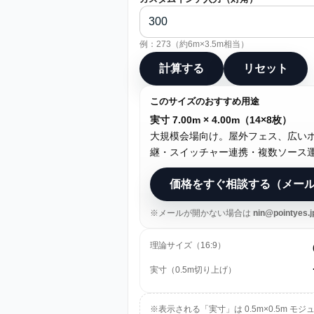
例：273（約6m×3.5m相当）
計算する
リセット
このサイズのおすすめ用途
実寸 7.00m × 4.00m（14×8枚）
大規模会場向け。屋外フェス、広い
継・スイッチャー連携・複数ソース
価格をすぐ相談する（メー
※メールが開かない場合は
nin@pointyes.j
理論サイズ（16:9）
実寸（0.5m切り上げ）
※表示される「実寸」は 0.5m×0.5m