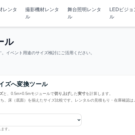
材レンタ
撮影機材レンタ
舞台照明レンタ
LEDビジ
ル
ル
ル
ール
す。イベント用途のサイズ検討にご活用ください。
サイズへ変換ツール
ズ
と、0.5m×0.5mモジュールで
切り上げ
した
実寸
を計算します。
立ち、床（底面）を揃えたサイズ比較です。レンタルの見積もり・在庫確認は
れます。