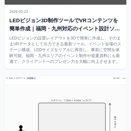
2026-03-22
LEDビジョン3D制作ツールでVRコンテンツを
簡単作成｜福岡・九州対応のイベント設計ソリ
ューション
LEDビジョンの設置レイアウトを3Dで簡単に作成し、そのま
まVRデータとして出力できる最新ツール。イベント会場のス
テージ構成、LEDサイズをリアルに再現し、事前に空間を体
験可能。福岡・九州エリアのイベント制作や提案資料にも最
適で、クライアントへのプレゼン力を大幅に向上させます。