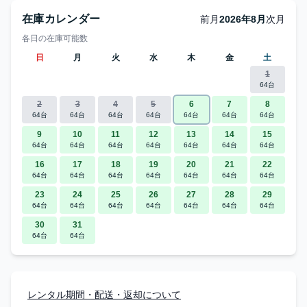
在庫カレンダー
前月
2026年8月
次月
各日の在庫可能数
日
月
火
水
木
金
土
1
64台
2
3
4
5
6
7
8
64台
64台
64台
64台
64台
64台
64台
9
10
11
12
13
14
15
64台
64台
64台
64台
64台
64台
64台
16
17
18
19
20
21
22
64台
64台
64台
64台
64台
64台
64台
23
24
25
26
27
28
29
64台
64台
64台
64台
64台
64台
64台
30
31
64台
64台
レンタル期間・配送・返却について