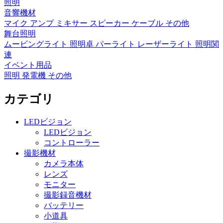
照明
音響機材
マイク
アンプ
ミキサー
スピーカー
ケーブル
その他
舞台照明
ムービングライト
照明卓
パーライト
レーザーライト
照明関
連
イベント用品
照明
発電機
その他
カテゴリ
LEDビジョン
LEDビジョン
コントローラー
撮影機材
カメラ本体
レンズ
モニター
撮影録音機材
バッテリー
小道具