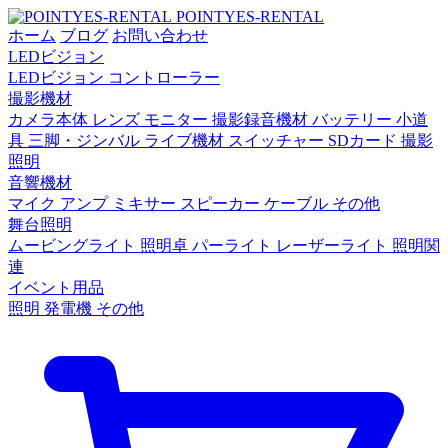
POINTYES-RENTAL
ホーム
ブログ
お問い合わせ
LEDビジョン
LEDビジョン
コントローラー
撮影機材
カメラ本体
レンズ
モニター
撮影録音機材
バッテリー
小道
具
三脚・ジンバル
ライブ機材
スイッチャー
SDカード
撮影
照明
音響機材
マイク
アンプ
ミキサー
スピーカー
ケーブル
その他
舞台照明
ムービングライト
照明卓
パーライト
レーザーライト
照明関
連
イベント用品
照明
発電機
その他