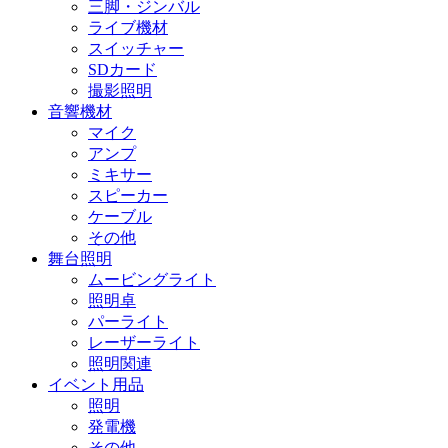
三脚・ジンバル
ライブ機材
スイッチャー
SDカード
撮影照明
音響機材
マイク
アンプ
ミキサー
スピーカー
ケーブル
その他
舞台照明
ムービングライト
照明卓
パーライト
レーザーライト
照明関連
イベント用品
照明
発電機
その他