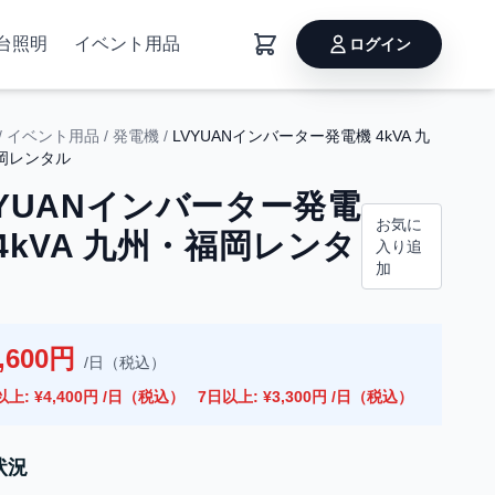
台照明
イベント用品
ログイン
/
イベント用品
/
発電機
/
LVYUANインバーター発電機 4kVA 九
岡レンタル
VYUANインバーター発電
お気に
 4kVA 九州・福岡レンタ
入り追
加
,600円
/日（税込）
以上: ¥4,400円 /日（税込）
7日以上: ¥3,300円 /日（税込）
状況