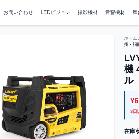
お問い合わせ
LEDビジョン
撮影機材
音響機材
舞
ホーム
州・福
L
機
ル
¥6
3日
在庫