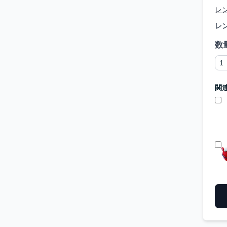
レ
レ
数
関