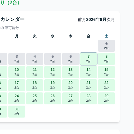
り（2台）
庫カレンダー
前月
2026年8月
次月
の在庫可能数
日
月
火
水
木
金
土
1
2台
3
4
5
6
7
8
台
2台
2台
2台
2台
2台
2台
10
11
12
13
14
15
台
2台
2台
2台
2台
2台
2台
6
17
18
19
20
21
22
台
2台
2台
2台
2台
2台
2台
3
24
25
26
27
28
29
台
2台
2台
2台
2台
2台
2台
0
31
台
2台