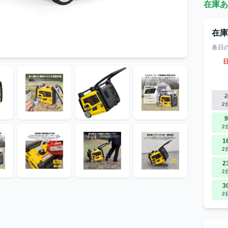
在庫あ
在
各日
2
2
9
2
1
2
2
2
3
2