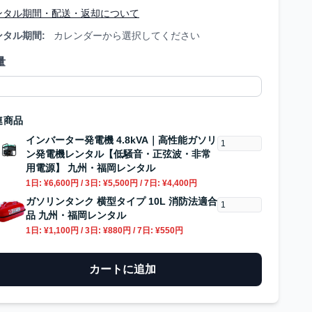
ンタル期間・配送・返却について
ンタル期間:
カレンダーから選択してください
量
連商品
インバーター発電機 4.8kVA｜高性能ガソリ
ン発電機レンタル【低騒音・正弦波・非常
用電源】 九州・福岡レンタル
1日:
¥6,600円
/ 3日:
¥5,500円
/ 7日:
¥4,400円
ガソリンタンク 横型タイプ 10L 消防法適合
品 九州・福岡レンタル
1日:
¥1,100円
/ 3日:
¥880円
/ 7日:
¥550円
カートに追加