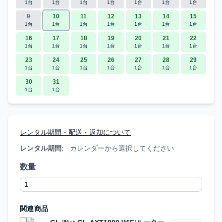
1台
1台
1台
1台
1台
1台
1台
9
10
11
12
13
14
15
1台
1台
1台
1台
1台
1台
1台
16
17
18
19
20
21
22
1台
1台
1台
1台
1台
1台
1台
23
24
25
26
27
28
29
1台
1台
1台
1台
1台
1台
1台
30
31
1台
1台
レンタル期間・配送・返却について
レンタル期間:
カレンダーから選択してください
数量
関連商品