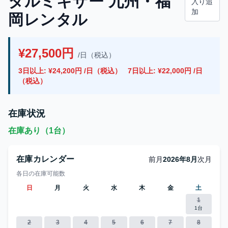
タルミキサー 九州・福
入り追
加
岡レンタル
¥27,500円
/日（税込）
3日以上: ¥24,200円 /日（税込）
7日以上: ¥22,000円 /日
（税込）
在庫状況
在庫あり（1台）
在庫カレンダー
前月
2026年8月
次月
各日の在庫可能数
日
月
火
水
木
金
土
1
1台
2
3
4
5
6
7
8