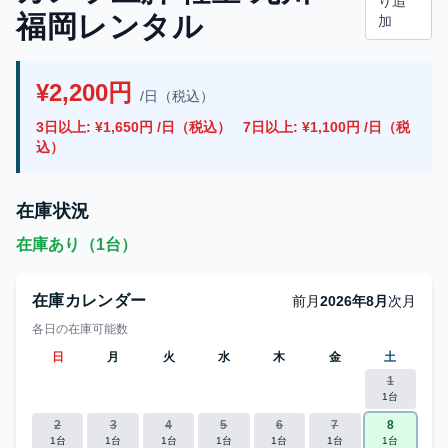
り追
福岡レンタル
加
¥2,200円
/日（税込）
3日以上: ¥1,650円 /日（税込）
7日以上: ¥1,100円 /日（税
込）
在庫状況
在庫あり（1台）
在庫カレンダー
前月
2026年8月
次月
各日の在庫可能数
日
月
火
水
木
金
土
1
1台
2
3
4
5
6
7
8
1台
1台
1台
1台
1台
1台
1台