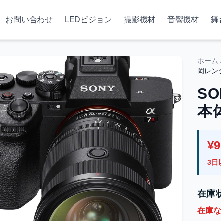
お問い合わせ
LEDビジョン
撮影機材
音響機材
舞
ホーム
岡レン
SO
本
¥9
3日
在庫
在庫な