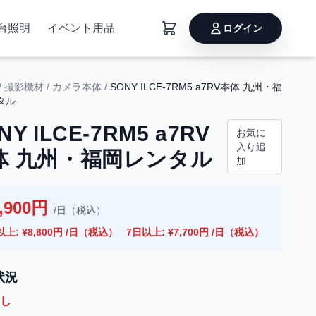
台照明
イベント用品
ログイン
/
撮影機材
/
カメラ本体
/
SONY ILCE-7RM5 a7RV本体 九州・福
タル
NY ILCE-7RM5 a7RV
お気に
入り追
体 九州・福岡レンタル
加
,900円
/日（税込）
以上: ¥8,800円 /日（税込）
7日以上: ¥7,700円 /日（税込）
状況
し