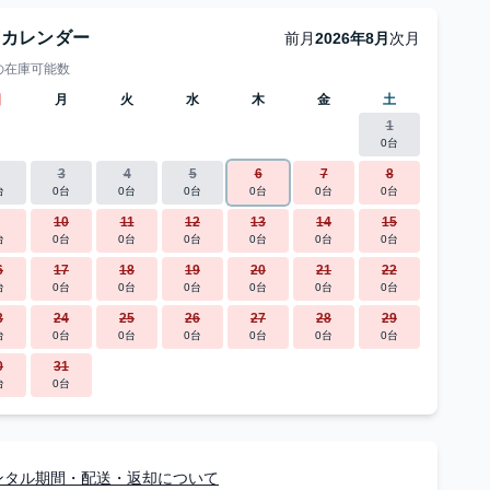
庫カレンダー
前月
2026年8月
次月
の在庫可能数
日
月
火
水
木
金
土
1
0台
3
4
5
6
7
8
台
0台
0台
0台
0台
0台
0台
10
11
12
13
14
15
台
0台
0台
0台
0台
0台
0台
6
17
18
19
20
21
22
台
0台
0台
0台
0台
0台
0台
3
24
25
26
27
28
29
台
0台
0台
0台
0台
0台
0台
0
31
台
0台
ンタル期間・配送・返却について