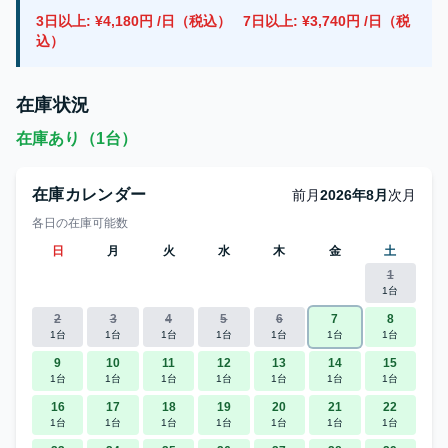
3日以上: ¥4,180円 /日（税込）
7日以上: ¥3,740円 /日（税
込）
在庫状況
在庫あり（1台）
在庫カレンダー
前月
2026年8月
次月
各日の在庫可能数
日
月
火
水
木
金
土
1
1台
2
3
4
5
6
7
8
1台
1台
1台
1台
1台
1台
1台
9
10
11
12
13
14
15
1台
1台
1台
1台
1台
1台
1台
16
17
18
19
20
21
22
1台
1台
1台
1台
1台
1台
1台