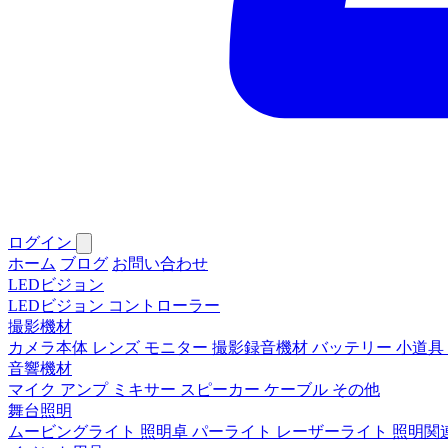
ログイン
ホーム
ブログ
お問い合わせ
LEDビジョン
LEDビジョン
コントローラー
撮影機材
カメラ本体
レンズ
モニター
撮影録音機材
バッテリー
小道具
音響機材
マイク
アンプ
ミキサー
スピーカー
ケーブル
その他
舞台照明
ムービングライト
照明卓
パーライト
レーザーライト
照明関