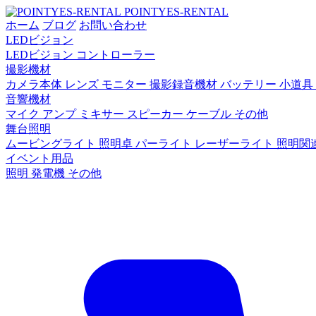
POINTYES-RENTAL
ホーム
ブログ
お問い合わせ
LEDビジョン
LEDビジョン
コントローラー
撮影機材
カメラ本体
レンズ
モニター
撮影録音機材
バッテリー
小道具
音響機材
マイク
アンプ
ミキサー
スピーカー
ケーブル
その他
舞台照明
ムービングライト
照明卓
パーライト
レーザーライト
照明関
イベント用品
照明
発電機
その他