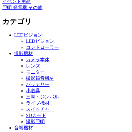
イベント用品
照明
発電機
その他
カテゴリ
LEDビジョン
LEDビジョン
コントローラー
撮影機材
カメラ本体
レンズ
モニター
撮影録音機材
バッテリー
小道具
三脚・ジンバル
ライブ機材
スイッチャー
SDカード
撮影照明
音響機材