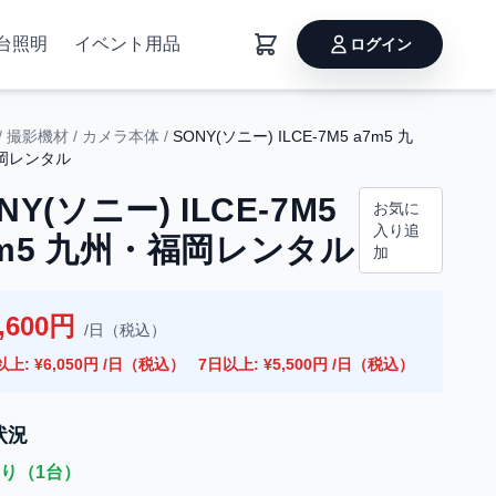
台照明
イベント用品
ログイン
/
撮影機材
/
カメラ本体
/
SONY(ソニー) ILCE-7M5 a7m5 九
岡レンタル
NY(ソニー) ILCE-7M5
お気に
入り追
7m5 九州・福岡レンタル
加
,600円
/日（税込）
以上: ¥6,050円 /日（税込）
7日以上: ¥5,500円 /日（税込）
状況
り（1台）