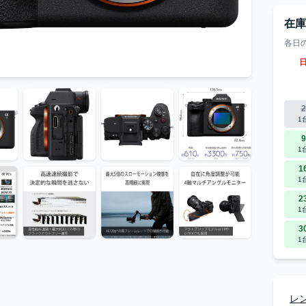
在
各日
2
1
9
1
1
1
2
1
3
1
レ