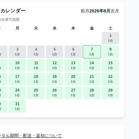
庫カレンダー
前月
2026年8月
次月
の在庫可能数
日
月
火
水
木
金
土
1
1台
3
4
5
6
7
8
台
1台
1台
1台
1台
1台
1台
10
11
12
13
14
15
台
1台
1台
1台
1台
1台
1台
6
17
18
19
20
21
22
台
1台
1台
1台
1台
1台
1台
3
24
25
26
27
28
29
台
1台
1台
1台
1台
1台
1台
0
31
台
1台
ンタル期間・配送・返却について