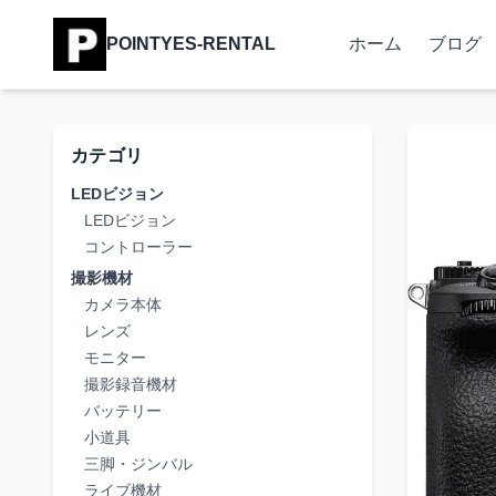
POINTYES-RENTAL
ホーム
ブログ
カテゴリ
LEDビジョン
LEDビジョン
コントローラー
撮影機材
カメラ本体
レンズ
モニター
撮影録音機材
バッテリー
小道具
三脚・ジンバル
ライブ機材