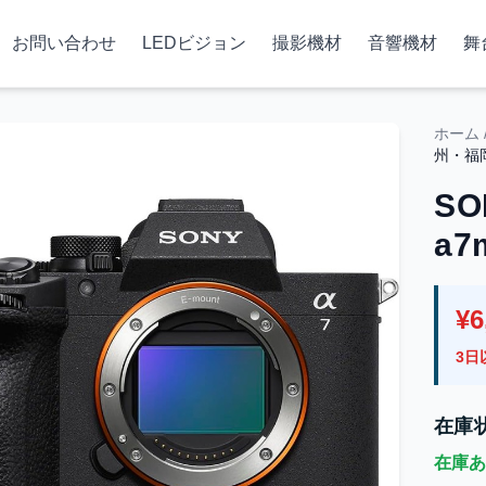
お問い合わせ
LEDビジョン
撮影機材
音響機材
舞
ホーム
州・福
SO
a
¥6
3日
在庫
在庫あ