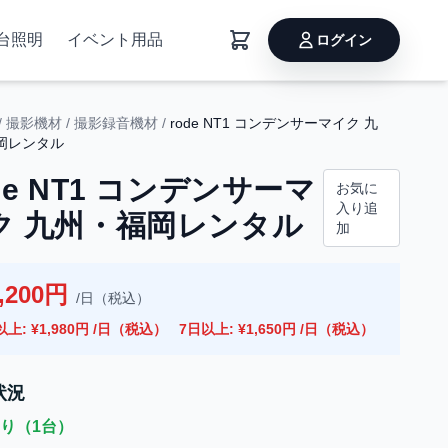
台照明
イベント用品
ログイン
/
撮影機材
/
撮影録音機材
/
rode NT1 コンデンサーマイク 九
岡レンタル
de NT1 コンデンサーマ
お気に
入り追
ク 九州・福岡レンタル
加
,200円
/日（税込）
以上: ¥1,980円 /日（税込）
7日以上: ¥1,650円 /日（税込）
状況
り（1台）