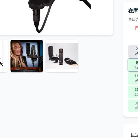
在
各日
2
1
9
1
1
1
2
1
3
1
レ