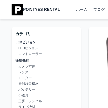
POINTYES-RENTAL
ホーム
ブログ
カテゴリ
LEDビジョン
LEDビジョン
コントローラー
撮影機材
カメラ本体
レンズ
モニター
撮影録音機材
バッテリー
小道具
三脚・ジンバル
ライブ機材