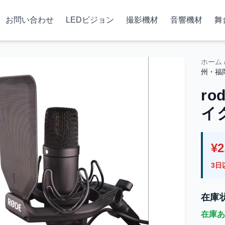
お問い合わせ
LEDビジョン
撮影機材
音響機材
舞
ホーム
州・福
ro
イ
¥2
3日
在庫
在庫あ