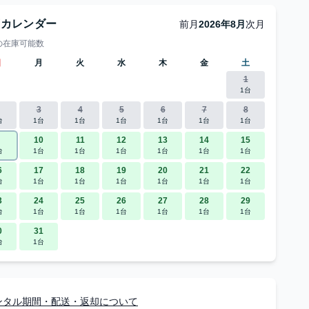
庫カレンダー
前月
2026年8月
次月
の在庫可能数
日
月
火
水
木
金
土
1
1台
3
4
5
6
7
8
台
1台
1台
1台
1台
1台
1台
10
11
12
13
14
15
台
1台
1台
1台
1台
1台
1台
6
17
18
19
20
21
22
台
1台
1台
1台
1台
1台
1台
3
24
25
26
27
28
29
台
1台
1台
1台
1台
1台
1台
0
31
台
1台
ンタル期間・配送・返却について