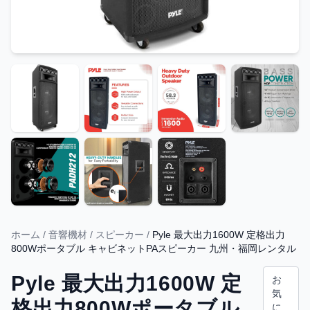
ホーム
/
音響機材
/
スピーカー
/
Pyle 最大出力1600W 定格出力
800Wポータブル キャビネットPAスピーカー 九州・福岡レンタル
Pyle 最大出力1600W 定
お
気
格出力800Wポータブル
に