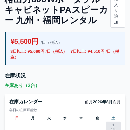
入
キャビネットPAスピーカ
り
追
ー 九州・福岡レンタル
加
¥5,500円
/日（税込）
3日以上: ¥5,060円 /日（税込）
7日以上: ¥4,510円 /日（税
込）
在庫状況
在庫あり（2台）
在庫カレンダー
前月
2026年8月
次月
各日の在庫可能数
日
月
火
水
木
金
土
1
2台