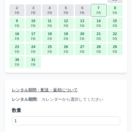
2
3
4
5
6
7
8
2台
2台
2台
2台
2台
2台
2台
9
10
11
12
13
14
15
2台
2台
2台
2台
2台
2台
2台
16
17
18
19
20
21
22
2台
2台
2台
2台
2台
2台
2台
23
24
25
26
27
28
29
2台
2台
2台
2台
2台
2台
2台
30
31
2台
2台
レンタル期間・配送・返却について
レンタル期間:
カレンダーから選択してください
数量