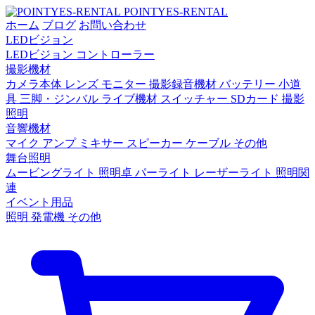
POINTYES-RENTAL
ホーム
ブログ
お問い合わせ
LEDビジョン
LEDビジョン
コントローラー
撮影機材
カメラ本体
レンズ
モニター
撮影録音機材
バッテリー
小道
具
三脚・ジンバル
ライブ機材
スイッチャー
SDカード
撮影
照明
音響機材
マイク
アンプ
ミキサー
スピーカー
ケーブル
その他
舞台照明
ムービングライト
照明卓
パーライト
レーザーライト
照明関
連
イベント用品
照明
発電機
その他