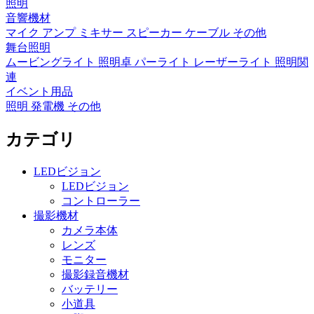
照明
音響機材
マイク
アンプ
ミキサー
スピーカー
ケーブル
その他
舞台照明
ムービングライト
照明卓
パーライト
レーザーライト
照明関
連
イベント用品
照明
発電機
その他
カテゴリ
LEDビジョン
LEDビジョン
コントローラー
撮影機材
カメラ本体
レンズ
モニター
撮影録音機材
バッテリー
小道具