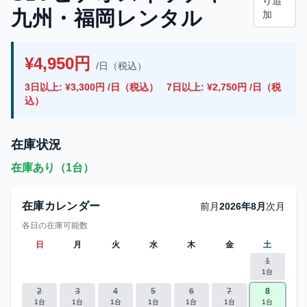
り追
九州・福岡レンタル
加
¥4,950円
/日（税込）
3日以上: ¥3,300円 /日（税込）
7日以上: ¥2,750円 /日（税
込）
在庫状況
在庫あり（1台）
在庫カレンダー
前月
2026年8月
次月
各日の在庫可能数
日
月
火
水
木
金
土
1
1台
2
3
4
5
6
7
8
1台
1台
1台
1台
1台
1台
1台