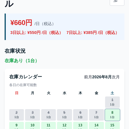
加
ル
¥660円
/日（税込）
3日以上: ¥550円 /日（税込）
7日以上: ¥385円 /日（税込）
在庫状況
在庫あり（1台）
在庫カレンダー
前月
2026年8月
次月
各日の在庫可能数
日
月
火
水
木
金
土
1
1台
2
3
4
5
6
7
8
1台
1台
1台
1台
1台
1台
1台
9
10
11
12
13
14
15