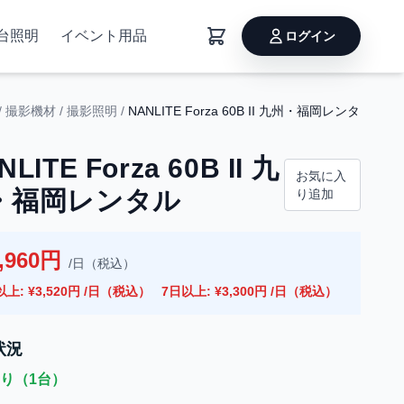
台照明
イベント用品
ログイン
/
撮影機材
/
撮影照明
/
NANLITE Forza 60B II 九州・福岡レンタ
NLITE Forza 60B II 九
お気に入
・福岡レンタル
り追加
,960円
/日（税込）
以上: ¥3,520円 /日（税込）
7日以上: ¥3,300円 /日（税込）
状況
り（1台）