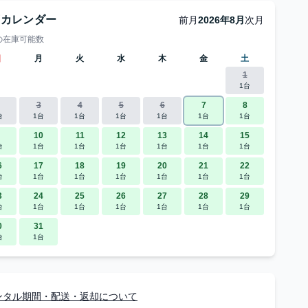
庫カレンダー
前月
2026年8月
次月
の在庫可能数
日
月
火
水
木
金
土
1
1台
3
4
5
6
7
8
台
1台
1台
1台
1台
1台
1台
10
11
12
13
14
15
台
1台
1台
1台
1台
1台
1台
6
17
18
19
20
21
22
台
1台
1台
1台
1台
1台
1台
3
24
25
26
27
28
29
台
1台
1台
1台
1台
1台
1台
0
31
台
1台
ンタル期間・配送・返却について