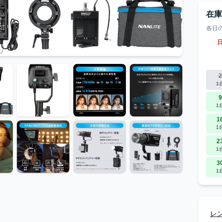
在
各日
2
1
9
1
1
1
2
1
3
1
レ