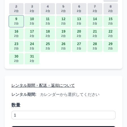
2
3
4
5
6
7
8
2台
2台
2台
2台
2台
2台
2台
9
10
11
12
13
14
15
2台
2台
2台
2台
2台
2台
2台
16
17
18
19
20
21
22
2台
2台
2台
2台
2台
2台
2台
23
24
25
26
27
28
29
2台
2台
2台
2台
2台
2台
2台
30
31
2台
2台
レンタル期間・配送・返却について
レンタル期間:
カレンダーから選択してください
数量