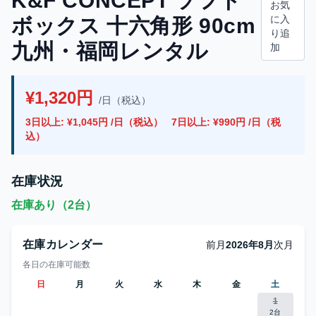
K&F CONCEPT ソフト
お気
に入
ボックス 十六角形 90cm
り追
九州・福岡レンタル
加
¥1,320円
/日（税込）
3日以上: ¥1,045円 /日（税込）
7日以上: ¥990円 /日（税
込）
在庫状況
在庫あり（2台）
在庫カレンダー
前月
2026年8月
次月
各日の在庫可能数
日
月
火
水
木
金
土
1
2台