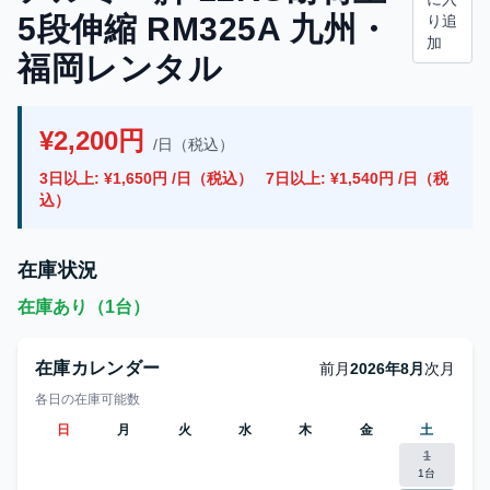
5段伸縮 RM325A 九州・
り追
加
福岡レンタル
¥2,200円
/日（税込）
3日以上: ¥1,650円 /日（税込）
7日以上: ¥1,540円 /日（税
込）
在庫状況
在庫あり（1台）
在庫カレンダー
前月
2026年8月
次月
各日の在庫可能数
日
月
火
水
木
金
土
1
1台