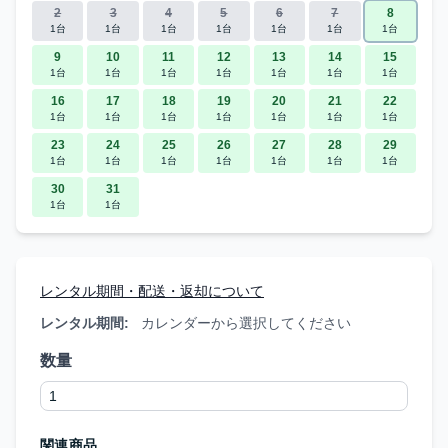
2
3
4
5
6
7
8
1台
1台
1台
1台
1台
1台
1台
9
10
11
12
13
14
15
1台
1台
1台
1台
1台
1台
1台
16
17
18
19
20
21
22
1台
1台
1台
1台
1台
1台
1台
23
24
25
26
27
28
29
1台
1台
1台
1台
1台
1台
1台
30
31
1台
1台
レンタル期間・配送・返却について
レンタル期間:
カレンダーから選択してください
数量
関連商品