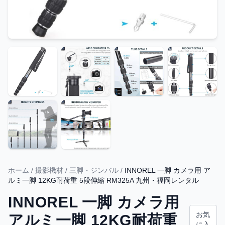
ホーム
/
撮影機材
/
三脚・ジンバル
/
INNOREL 一脚 カメラ用 ア
ルミ一脚 12KG耐荷重 5段伸縮 RM325A 九州・福岡レンタル
INNOREL 一脚 カメラ用
お気
アルミ一脚 12KG耐荷重
に入