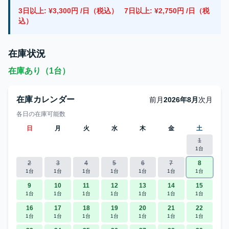
3日以上: ¥3,300円 /日（税込）
7日以上: ¥2,750円 /日（税
込）
在庫状況
在庫あり（1台）
在庫カレンダー
前月
2026年8月
次月
各日の在庫可能数
日
月
火
水
木
金
土
1
1台
2
3
4
5
6
7
8
1台
1台
1台
1台
1台
1台
1台
9
10
11
12
13
14
15
1台
1台
1台
1台
1台
1台
1台
16
17
18
19
20
21
22
1台
1台
1台
1台
1台
1台
1台