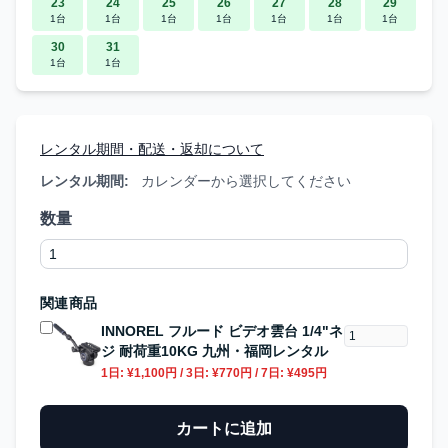
23
24
25
26
27
28
29
1台
1台
1台
1台
1台
1台
1台
30
31
1台
1台
レンタル期間・配送・返却について
レンタル期間:
カレンダーから選択してください
数量
関連商品
INNOREL フルード ビデオ雲台 1/4"ネ
ジ 耐荷重10KG 九州・福岡レンタル
1日:
¥1,100円
/ 3日:
¥770円
/ 7日:
¥495円
カートに追加