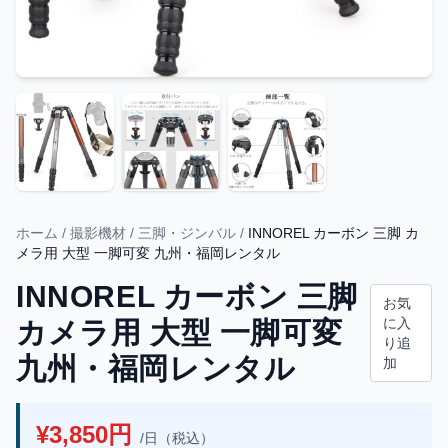
ホーム
/
撮影機材
/
三脚・ジンバル
/
INNOREL カーボン 三脚 カ
メラ用 大型 一脚可変 九州・福岡レンタル
INNOREL カーボン 三脚
お気
に入
カメラ用 大型 一脚可変
り追
九州・福岡レンタル
加
¥3,850円
/日（税込）