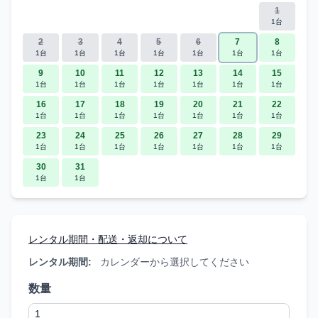
1
1台
2
3
4
5
6
7
8
1台
1台
1台
1台
1台
1台
1台
9
10
11
12
13
14
15
1台
1台
1台
1台
1台
1台
1台
16
17
18
19
20
21
22
1台
1台
1台
1台
1台
1台
1台
23
24
25
26
27
28
29
1台
1台
1台
1台
1台
1台
1台
30
31
1台
1台
レンタル期間・配送・返却について
レンタル期間:
カレンダーから選択してください
数量