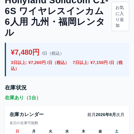
Hollyland Solidcom C1-
お気
6S ワイヤレスインカム
に入
6人用 九州・福岡レンタ
り追
加
ル
¥7,480円
/日（税込）
3日以上: ¥7,260円 /日（税込）
7日以上: ¥7,150円 /日（税
込）
在庫状況
在庫あり（1台）
在庫カレンダー
前月
2026年8月
次月
各日の在庫可能数
日
月
火
水
木
金
土