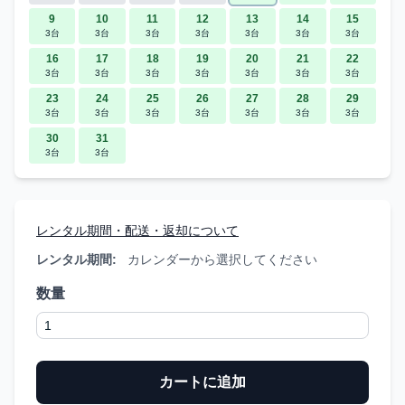
9
10
11
12
13
14
15
3台
3台
3台
3台
3台
3台
3台
16
17
18
19
20
21
22
3台
3台
3台
3台
3台
3台
3台
23
24
25
26
27
28
29
3台
3台
3台
3台
3台
3台
3台
30
31
3台
3台
レンタル期間・配送・返却について
レンタル期間:
カレンダーから選択してください
数量
カートに追加