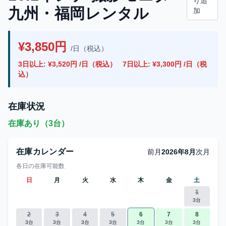
り追
九州・福岡レンタル
加
¥3,850円
/日（税込）
3日以上: ¥3,520円 /日（税込）
7日以上: ¥3,300円 /日（税
込）
在庫状況
在庫あり（3台）
在庫カレンダー
前月
2026年8月
次月
各日の在庫可能数
日
月
火
水
木
金
土
1
3台
2
3
4
5
6
7
8
3台
3台
3台
3台
3台
3台
3台