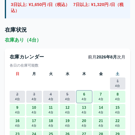
3日以上: ¥1,650円 /日（税込）
7日以上: ¥1,320円 /日（税
込）
在庫状況
在庫あり（4台）
在庫カレンダー
前月
2026年8月
次月
各日の在庫可能数
日
月
火
水
木
金
土
1
4台
2
3
4
5
6
7
8
4台
4台
4台
4台
4台
4台
4台
9
10
11
12
13
14
15
4台
4台
4台
4台
4台
4台
4台
16
17
18
19
20
21
22
4台
4台
4台
4台
4台
4台
4台
23
24
25
26
27
28
29