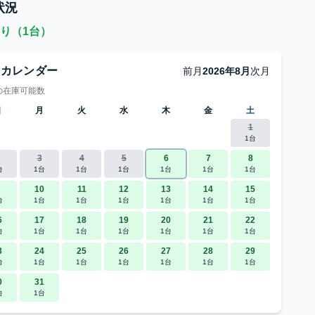
状況
り（1台）
庫カレンダー
前月
2026年8月
次月
の在庫可能数
日
月
火
水
木
金
土
1
1台
3
4
5
6
7
8
台
1台
1台
1台
1台
1台
1台
10
11
12
13
14
15
台
1台
1台
1台
1台
1台
1台
6
17
18
19
20
21
22
台
1台
1台
1台
1台
1台
1台
3
24
25
26
27
28
29
台
1台
1台
1台
1台
1台
1台
0
31
台
1台