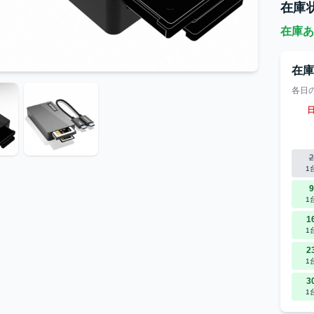
在庫
在庫あ
在
各日
2
1
9
1
1
1
2
1
3
1