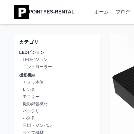
POINTYES-RENTAL
ホーム
ブログ
カテゴリ
LEDビジョン
LEDビジョン
コントローラー
撮影機材
カメラ本体
レンズ
モニター
撮影録音機材
バッテリー
小道具
三脚・ジンバル
ライブ機材