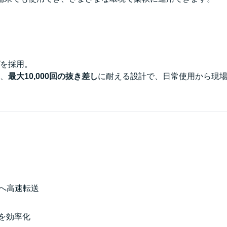
を採用。
、
最大10,000回の抜き差し
に耐える設計で、日常使用から現
Cへ高速転送
業を効率化