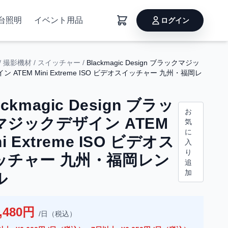
台照明
イベント用品
ログイン
/
撮影機材
/
スイッチャー
/
Blackmagic Design ブラックマジッ
ン ATEM Mini Extreme ISO ビデオスイッチャー 九州・福岡レ
ackmagic Design ブラッ
お
マジックデザイン ATEM
気
に
ni Extreme ISO ビデオス
入
り
ッチャー 九州・福岡レン
追
加
ル
,480円
/日（税込）