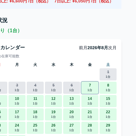
以上: ¥6,600円 /日（税込）
7日以上: ¥6,050円 /日（税込）
状況
り（1台）
庫カレンダー
前月
2026年8月
次月
の在庫可能数
日
月
火
水
木
金
土
1
1台
3
4
5
6
7
8
台
1台
1台
1台
1台
1台
1台
10
11
12
13
14
15
台
1台
1台
1台
1台
1台
1台
6
17
18
19
20
21
22
台
1台
1台
1台
1台
1台
1台
3
24
25
26
27
28
29
台
1台
1台
1台
1台
1台
1台