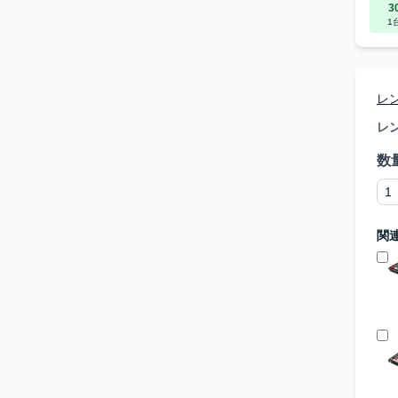
3
1
レ
レ
数
関