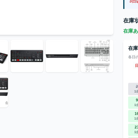
3日
在庫
在庫あ
在
各日
2
1
9
1
1
1
2
1