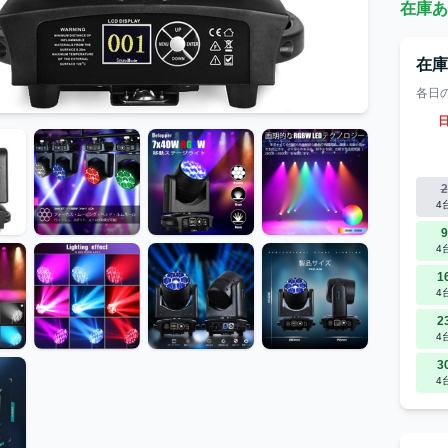
在庫あ
在
各日
2
4
9
4
1
4
2
4
3
4