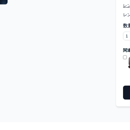
レ
レ
数
関