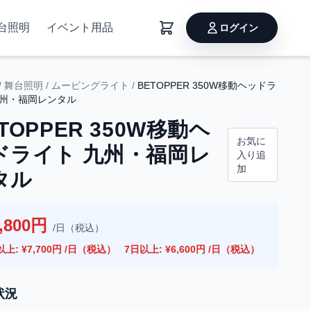
台照明
イベント用品
ログイン
/
舞台照明
/
ムービングライト
/
BETOPPER 350W移動ヘッドラ
九州・福岡レンタル
TOPPER 350W移動ヘ
お気に
ドライト 九州・福岡レ
入り追
加
タル
,800円
/日（税込）
以上: ¥7,700円 /日（税込）
7日以上: ¥6,600円 /日（税込）
状況