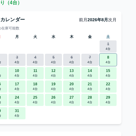
り（4台）
庫カレンダー
前月
2026年8月
次月
の在庫可能数
日
月
火
水
木
金
土
1
4台
3
4
5
6
7
8
台
4台
4台
4台
4台
4台
4台
10
11
12
13
14
15
台
4台
4台
4台
4台
4台
4台
6
17
18
19
20
21
22
台
4台
4台
4台
4台
4台
4台
3
24
25
26
27
28
29
台
4台
4台
4台
4台
4台
4台
0
31
台
4台