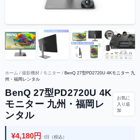
ホーム
/
撮影機材
/
モニター
/
BenQ 27型PD2720U 4Kモニター 九
州・福岡レンタル
BenQ 27型PD2720U 4K
お気に
モニター 九州・福岡レ
入り追
加
ンタル
¥4,180円
/日（税込）