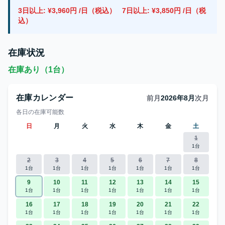
3日以上: ¥3,960円 /日（税込）
7日以上: ¥3,850円 /日（税
込）
在庫状況
在庫あり（1台）
在庫カレンダー
前月
2026年8月
次月
各日の在庫可能数
日
月
火
水
木
金
土
1
1台
2
3
4
5
6
7
8
1台
1台
1台
1台
1台
1台
1台
9
10
11
12
13
14
15
1台
1台
1台
1台
1台
1台
1台
16
17
18
19
20
21
22
1台
1台
1台
1台
1台
1台
1台