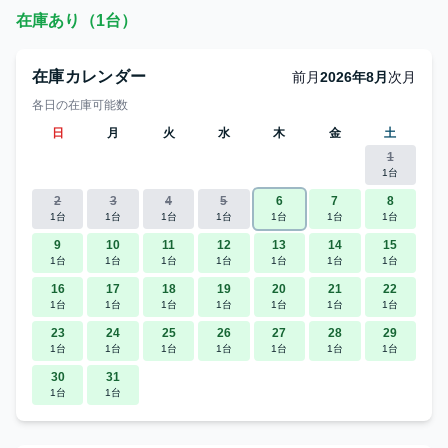
在庫あり（1台）
在庫カレンダー
前月
2026年8月
次月
各日の在庫可能数
日
月
火
水
木
金
土
1
1台
2
3
4
5
6
7
8
1台
1台
1台
1台
1台
1台
1台
9
10
11
12
13
14
15
1台
1台
1台
1台
1台
1台
1台
16
17
18
19
20
21
22
1台
1台
1台
1台
1台
1台
1台
23
24
25
26
27
28
29
1台
1台
1台
1台
1台
1台
1台
30
31
1台
1台