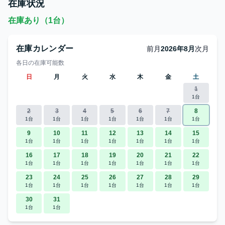
在庫状況
在庫あり（1台）
在庫カレンダー
前月
2026年8月
次月
各日の在庫可能数
日
月
火
水
木
金
土
1
1台
2
3
4
5
6
7
8
1台
1台
1台
1台
1台
1台
1台
9
10
11
12
13
14
15
1台
1台
1台
1台
1台
1台
1台
16
17
18
19
20
21
22
1台
1台
1台
1台
1台
1台
1台
23
24
25
26
27
28
29
1台
1台
1台
1台
1台
1台
1台
30
31
1台
1台