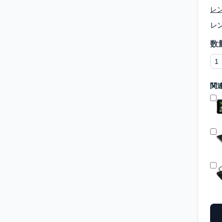
レ
レ
数
関