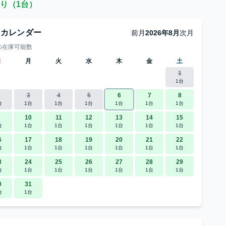
り（1台）
庫カレンダー
前月
2026年8月
次月
の在庫可能数
日
月
火
水
木
金
土
1
1台
3
4
5
6
7
8
台
1台
1台
1台
1台
1台
1台
10
11
12
13
14
15
台
1台
1台
1台
1台
1台
1台
6
17
18
19
20
21
22
台
1台
1台
1台
1台
1台
1台
3
24
25
26
27
28
29
台
1台
1台
1台
1台
1台
1台
0
31
台
1台