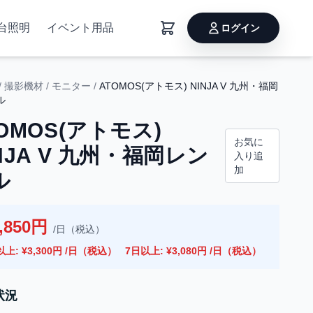
台照明
イベント用品
ログイン
/
撮影機材
/
モニター
/
ATOMOS(アトモス) NINJA V 九州・福岡
ル
OMOS(アトモス)
お気に
NJA V 九州・福岡レン
入り追
加
ル
,850円
/日（税込）
以上: ¥3,300円 /日（税込）
7日以上: ¥3,080円 /日（税込）
状況