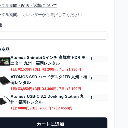
ンタル期間・配送・返却について
ンタル期間:
カレンダーから選択してください
量
連商品
Atomos Shinobi 5インチ 高輝度 HDR モ
ニター 九州・福岡レンタル
1日:
¥2,530円
/ 3日:
¥2,200円
/ 7日:
¥1,980円
ATOMOS SSD ハードデスク2TB 九州・福
岡レンタル
1日:
¥3,850円
/ 3日:
¥3,300円
/ 7日:
¥3,190円
Atomos USB-C 3.1 Docking Station 九
州・福岡レンタル
1日:
¥880円
/ 3日:
¥660円
/ 7日:
¥550円
カートに追加