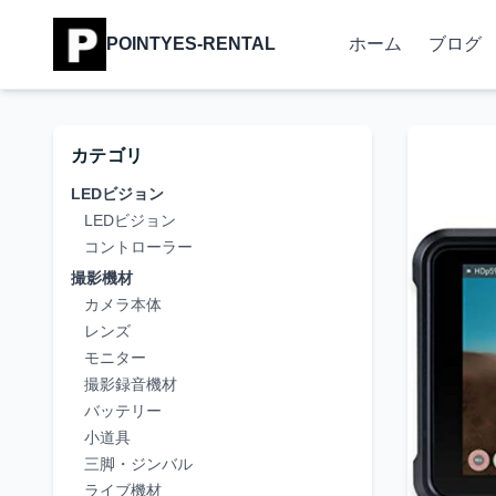
POINTYES-RENTAL
ホーム
ブログ
カテゴリ
LEDビジョン
LEDビジョン
コントローラー
撮影機材
カメラ本体
レンズ
モニター
撮影録音機材
バッテリー
小道具
三脚・ジンバル
ライブ機材