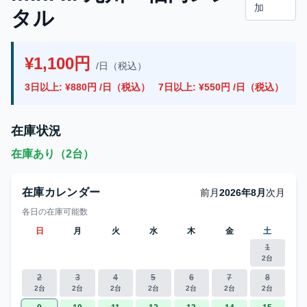
加
タル
¥1,100円
/日（税込）
3日以上: ¥880円 /日（税込）
7日以上: ¥550円 /日（税込）
在庫状況
在庫あり（2台）
在庫カレンダー
前月
2026年8月
次月
各日の在庫可能数
日
月
火
水
木
金
土
1
2台
2
3
4
5
6
7
8
2台
2台
2台
2台
2台
2台
2台