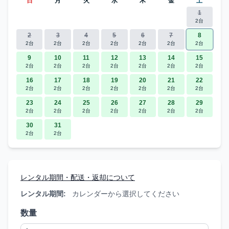
日
月
火
水
木
金
土
1
2台
2
3
4
5
6
7
8
2台
2台
2台
2台
2台
2台
2台
9
10
11
12
13
14
15
2台
2台
2台
2台
2台
2台
2台
16
17
18
19
20
21
22
2台
2台
2台
2台
2台
2台
2台
23
24
25
26
27
28
29
2台
2台
2台
2台
2台
2台
2台
30
31
2台
2台
レンタル期間・配送・返却について
レンタル期間:
カレンダーから選択してください
数量