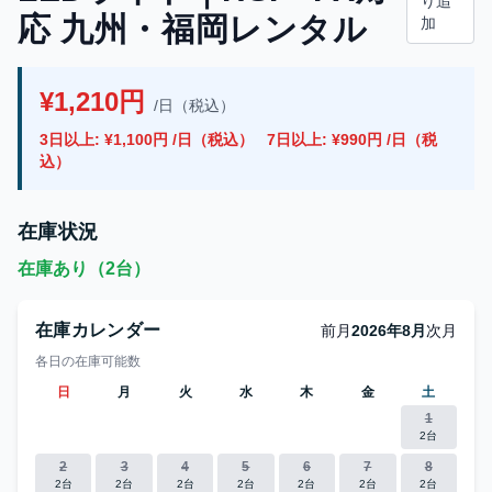
り追
応 九州・福岡レンタル
加
¥1,210円
/日（税込）
3日以上: ¥1,100円 /日（税込）
7日以上: ¥990円 /日（税
込）
在庫状況
在庫あり（2台）
在庫カレンダー
前月
2026年8月
次月
各日の在庫可能数
日
月
火
水
木
金
土
1
2台
2
3
4
5
6
7
8
2台
2台
2台
2台
2台
2台
2台