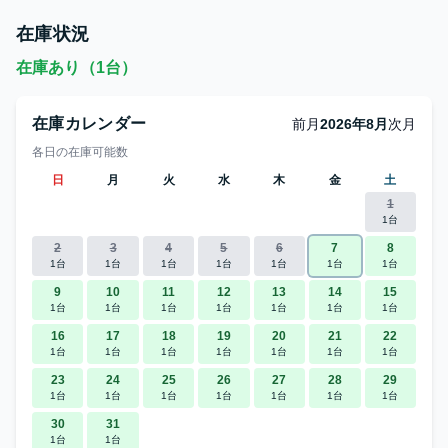
在庫状況
在庫あり（1台）
在庫カレンダー
前月
2026年8月
次月
各日の在庫可能数
日
月
火
水
木
金
土
1
1台
2
3
4
5
6
7
8
1台
1台
1台
1台
1台
1台
1台
9
10
11
12
13
14
15
1台
1台
1台
1台
1台
1台
1台
16
17
18
19
20
21
22
1台
1台
1台
1台
1台
1台
1台
23
24
25
26
27
28
29
1台
1台
1台
1台
1台
1台
1台
30
31
1台
1台