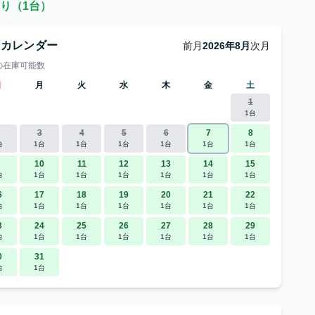
り（1台）
庫カレンダー
前月
2026年8月
次月
の在庫可能数
日
月
火
水
木
金
土
1
1台
3
4
5
6
7
8
台
1台
1台
1台
1台
1台
1台
10
11
12
13
14
15
台
1台
1台
1台
1台
1台
1台
6
17
18
19
20
21
22
台
1台
1台
1台
1台
1台
1台
3
24
25
26
27
28
29
台
1台
1台
1台
1台
1台
1台
0
31
台
1台