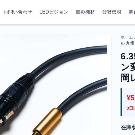
お問い合わせ
LEDビジョン
撮影機材
音響機材
舞
ホーム
ル 九
6.
ン
岡
¥
3日
在庫