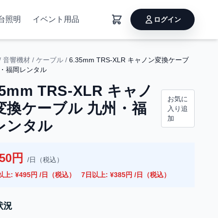
台照明
イベント用品
ログイン
/
音響機材
/
ケーブル
/
6.35mm TRS-XLR キャノン変換ケーブ
州・福岡レンタル
35mm TRS-XLR キャノ
お気に
変換ケーブル 九州・福
入り追
加
レンタル
550円
/日（税込）
以上: ¥495円 /日（税込）
7日以上: ¥385円 /日（税込）
状況