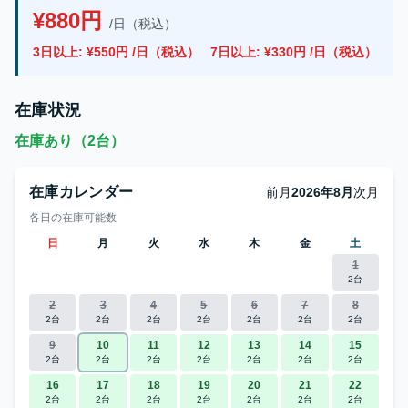
¥880円
/日（税込）
3日以上: ¥550円 /日（税込）
7日以上: ¥330円 /日（税込）
在庫状況
在庫あり（2台）
在庫カレンダー
前月
2026年8月
次月
各日の在庫可能数
日
月
火
水
木
金
土
1
2台
2
3
4
5
6
7
8
2台
2台
2台
2台
2台
2台
2台
9
10
11
12
13
14
15
2台
2台
2台
2台
2台
2台
2台
16
17
18
19
20
21
22
2台
2台
2台
2台
2台
2台
2台