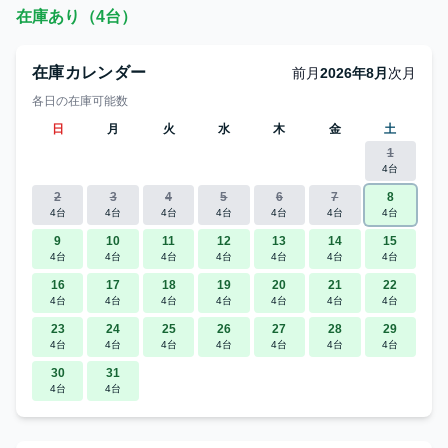
在庫あり（4台）
在庫カレンダー
前月
2026年8月
次月
各日の在庫可能数
日
月
火
水
木
金
土
1
4台
2
3
4
5
6
7
8
4台
4台
4台
4台
4台
4台
4台
9
10
11
12
13
14
15
4台
4台
4台
4台
4台
4台
4台
16
17
18
19
20
21
22
4台
4台
4台
4台
4台
4台
4台
23
24
25
26
27
28
29
4台
4台
4台
4台
4台
4台
4台
30
31
4台
4台