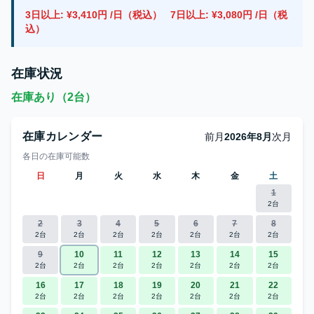
3日以上: ¥3,410円 /日（税込）
7日以上: ¥3,080円 /日（税
込）
在庫状況
在庫あり（2台）
在庫カレンダー
前月
2026年8月
次月
各日の在庫可能数
日
月
火
水
木
金
土
1
2台
2
3
4
5
6
7
8
2台
2台
2台
2台
2台
2台
2台
9
10
11
12
13
14
15
2台
2台
2台
2台
2台
2台
2台
16
17
18
19
20
21
22
2台
2台
2台
2台
2台
2台
2台