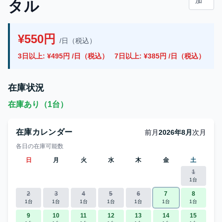
加
タル
¥550円
/日（税込）
3日以上: ¥495円 /日（税込）
7日以上: ¥385円 /日（税込）
在庫状況
在庫あり（1台）
在庫カレンダー
前月
2026年8月
次月
各日の在庫可能数
日
月
火
水
木
金
土
1
1台
2
3
4
5
6
7
8
1台
1台
1台
1台
1台
1台
1台
9
10
11
12
13
14
15